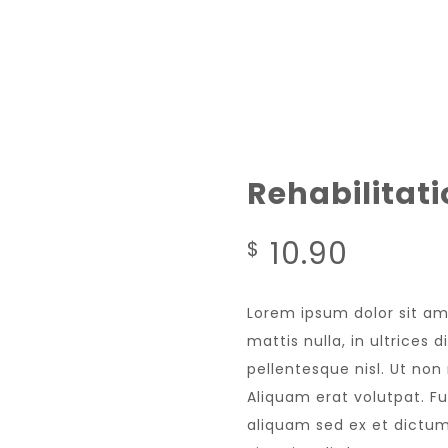
HEM
OM FÖRENINGEN
VER
Rehabilitat
10.90
$
Lorem ipsum dolor sit am
mattis nulla, in ultrices
pellentesque nisl. Ut no
Aliquam erat volutpat. F
aliquam sed ex et dictum.