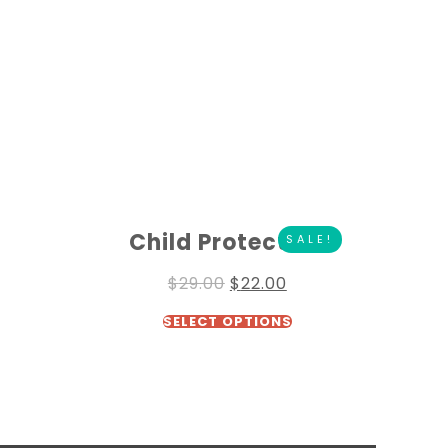
Child Protection
SALE!
$
29.00
$
22.00
SELECT OPTIONS