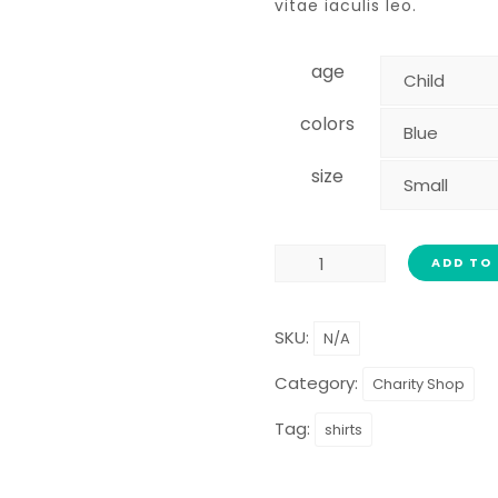
vitae iaculis leo.
age
colors
size
ADD TO
SKU:
N/A
Category:
Charity Shop
Tag:
shirts