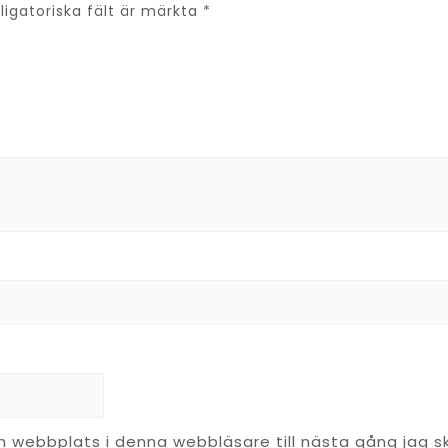
ligatoriska fält är märkta
*
 webbplats i denna webbläsare till nästa gång jag s