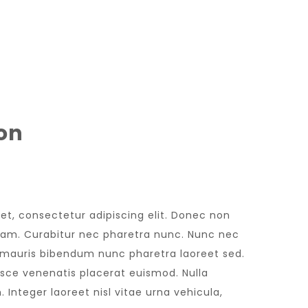
KSAMHET
KONTAKT
NYHETER
STÖTTA OSS
ion
et, consectetur adipiscing elit. Donec non
 diam. Curabitur nec pharetra nunc. Nunc nec
n mauris bibendum nunc pharetra laoreet sed.
usce venenatis placerat euismod. Nulla
 Integer laoreet nisl vitae urna vehicula,