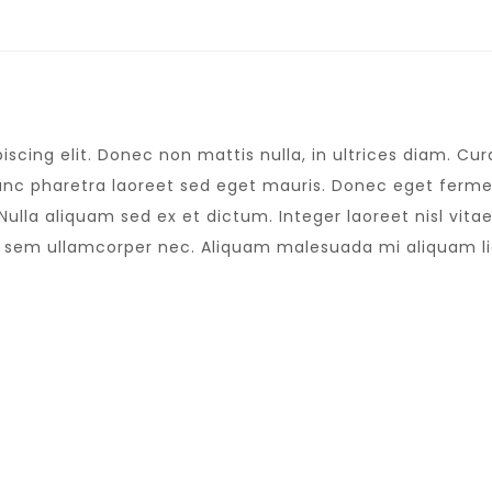
scing elit. Donec non mattis nulla, in ultrices diam. C
nc pharetra laoreet sed eget mauris. Donec eget fermen
lla aliquam sed ex et dictum. Integer laoreet nisl vitae 
s sem ullamcorper nec. Aliquam malesuada mi aliquam l